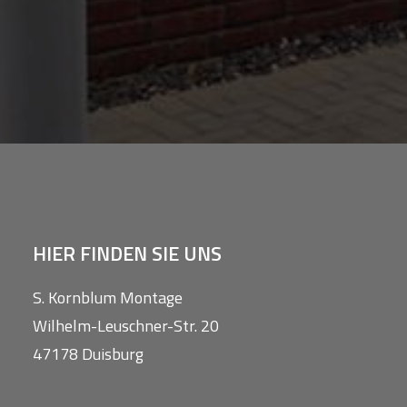
HIER FINDEN SIE UNS
S. Kornblum Montage
Wilhelm-Leuschner-Str. 20
47178 Duisburg