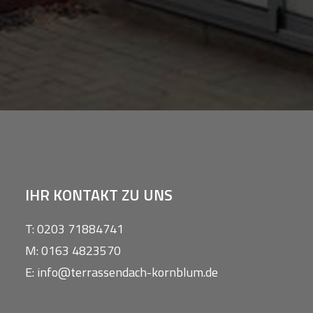
IHR KONTAKT ZU UNS
T: 0203 71884741
M: 0163 4823570
E: info@terrassendach-kornblum.de