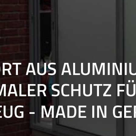
ORT
AUS
ALUMINI
MALER
SCHUTZ
F
EUG
-
MADE
IN
GE