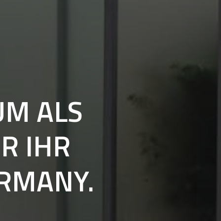
UM
ALS
ÜR
IHR
RMANY.