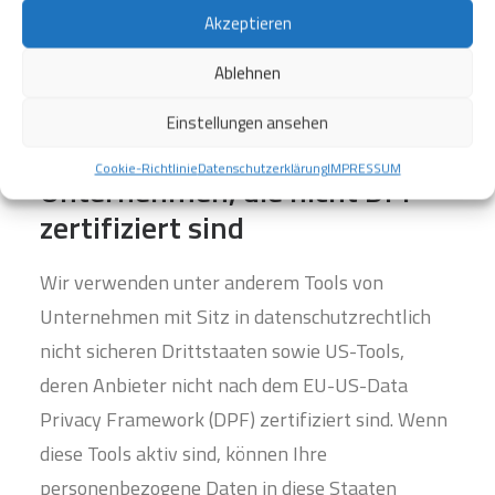
Akzeptieren
Hinweis zur Datenweitergabe
in datenschutzrechtlich nicht
Ablehnen
sichere Drittstaaten sowie die
Einstellungen ansehen
Weitergabe an US-
Cookie-Richtlinie
Datenschutzerklärung
IMPRESSUM
Unternehmen, die nicht DPF-
zertifiziert sind
Wir verwenden unter anderem Tools von
Unternehmen mit Sitz in datenschutzrechtlich
nicht sicheren Drittstaaten sowie US-Tools,
deren Anbieter nicht nach dem EU-US-Data
Privacy Framework (DPF) zertifiziert sind. Wenn
diese Tools aktiv sind, können Ihre
personenbezogene Daten in diese Staaten