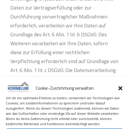
Daten zur Vertragserfüllung oder zur
Durchführung vorvertraglicher Maßnahmen
erforderlich, verarbeiten wir Ihre Daten auf
Grundlage des Art. 6 Abs. 1 lit. b DSGVO. Des
Weiteren verarbeiten wir Ihre Daten, sofern
diese zur Erfüllung einer rechtlichen
Verpflichtung erforderlich sind auf Grundlage von
Art. 6 Abs. 1 lit. c DSGVO. Die Datenverarbeitung
kann ferner auf Grundlage unseres berechtigten
Interesses nach Art. 6 Abs. 1 lit. f DSGVO
Cookie-Zustimmung verwalten
erfolgen. Über die jeweils im Einzelfall
Um dir ein optimales Erlebnis zu bieten, verwenden wir Technologien wie
Cookies, um Geräteinformationen zu speichern und/oder darauf
einschlägigen Rechtsgrundlagen wird in den
zuzugreifen. Wenn du diesen Technologien zustimmst, können wir Daten
wie das Surfverhalten oder eindeutige IDs auf dieser Website verarbeiten.
folgenden Absätzen dieser
Wenn du deine Zustimmung nicht erteilst oder zurückziehst, können
Datenschutzerklärung informiert.
bestimmte Merkmale und Funktionen beeinträchtigt werden.