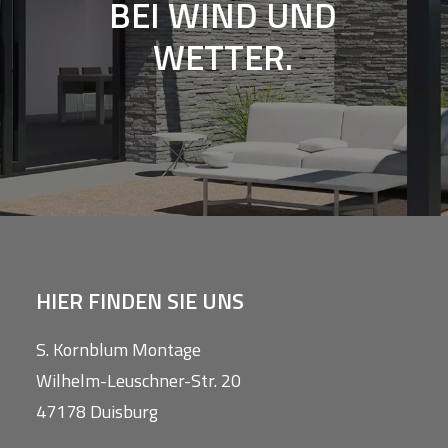
BEI
WIND
UND
WETTER.
HIER FINDEN SIE UNS
S. Kornblum Montage
Wilhelm-Leuschner-Str. 20
47178 Duisburg